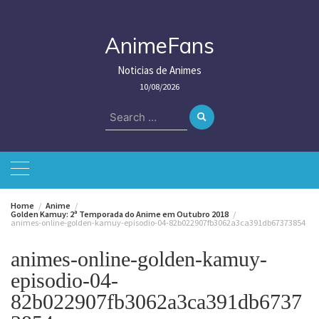
Skip
to
content
AnimeFans
Noticias de Animes
10/08/2026
Search
for:
Home
Anime
Golden Kamuy: 2ª Temporada do Anime em Outubro 2018
animes-online-golden-kamuy-episodio-04-82b022907fb3062a3ca391db67373854
animes-online-golden-kamuy-
episodio-04-
82b022907fb3062a3ca391db6737