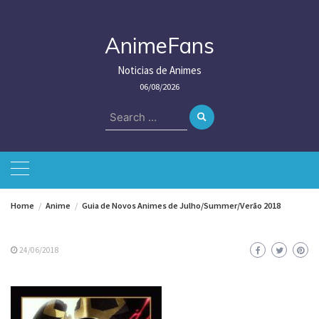
Skip
to
content
AnimeFans
Noticias de Animes
06/08/2026
Search
for:
Home
Anime
Guia de Novos Animes de Julho/Summer/Verão 2018
24/06/2018