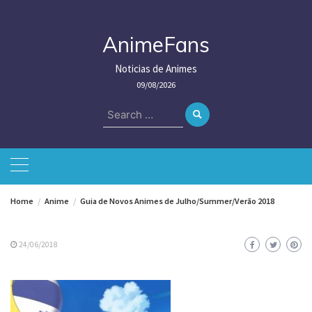
Skip
to
content
AnimeFans
Noticias de Animes
09/08/2026
Search
for:
Home
Anime
Guia de Novos Animes de Julho/Summer/Verão 2018
24/06/2018