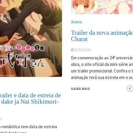
Anime
Trailer da nova animaçã
Charat
07/02/2022
Em comemoração ao 24º aniversár
obra, o site oficial da mini-série 
um trailer promocional. Confira o tr
animação terá sua estreia em o o
SAIBA MAIS
ailer e data de estreia de
 dake ja Nai Shikimori-
22
 romântica tem data de estreia