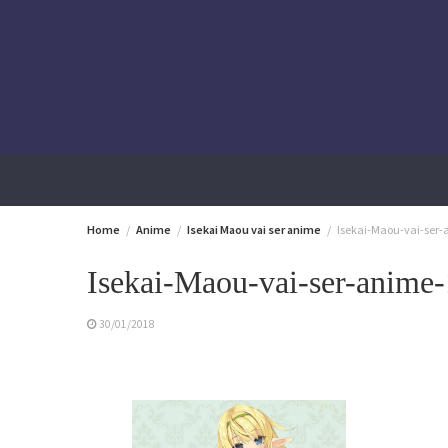
Skip
to
content
Home
Anime
Isekai Maou vai ser anime
Isekai-Maou-vai-ser
Isekai-Maou-vai-ser-anime-
30/01/2018