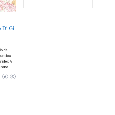
o Di Gi
io da
anunciou
ailer: A
utono.