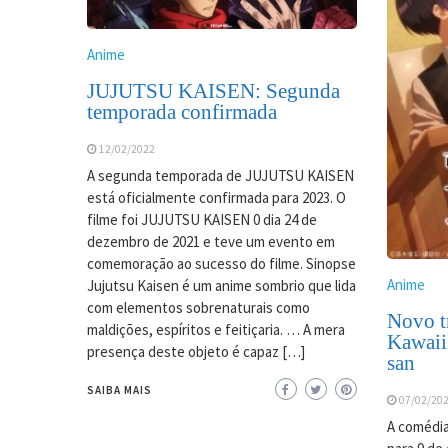
Anime
JUJUTSU KAISEN: Segunda
temporada confirmada
12/02/2022
A segunda temporada de JUJUTSU KAISEN
está oficialmente confirmada para 2023. O
filme foi JUJUTSU KAISEN 0 dia 24 de
dezembro de 2021 e teve um evento em
comemoração ao sucesso do filme. Sinopse
Anime
Jujutsu Kaisen é um anime sombrio que lida
com elementos sobrenaturais como
Novo tr
maldições, espíritos e feitiçaria. … A mera
Kawaii
presença deste objeto é capaz […]
san
SAIBA MAIS
07/02/20
A comédia