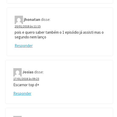
jhonatan
disse:
20/01/2018 às 11:15
pois e quero saber também o 1 episódio já assisti mas o
segundo nem lanço
Responder
Josias
disse:
17/01/2018 às 09:23
Escarnor top d+
Responder