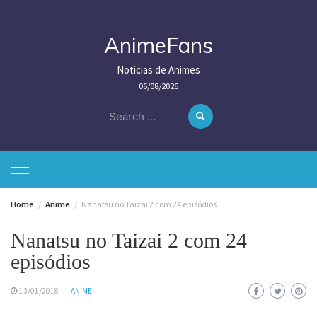
Skip
to
content
AnimeFans
Noticias de Animes
06/08/2026
Search
for:
Home
Anime
Nanatsu no Taizai 2 com 24 episódios
Nanatsu no Taizai 2 com 24
episódios
13/01/2018
ANIME