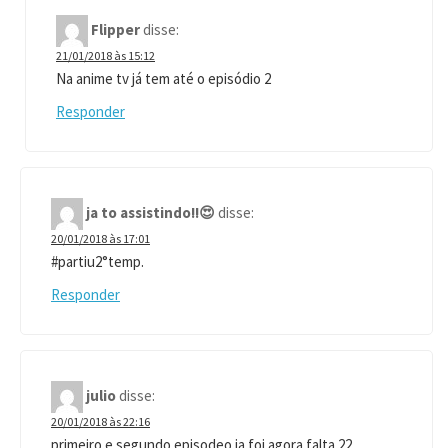
Flipper
disse:
21/01/2018 às 15:12
Na anime tv já tem até o episódio 2
Responder
ja to assistindo!!😍
disse:
20/01/2018 às 17:01
#partiu2°temp.
Responder
julio
disse:
20/01/2018 às 22:16
primeiro e segundo episodeo ja foi agora falta 22