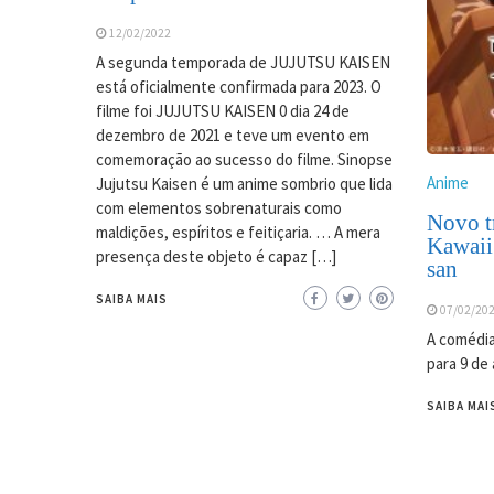
12/02/2022
A segunda temporada de JUJUTSU KAISEN
está oficialmente confirmada para 2023. O
filme foi JUJUTSU KAISEN 0 dia 24 de
dezembro de 2021 e teve um evento em
comemoração ao sucesso do filme. Sinopse
Anime
Jujutsu Kaisen é um anime sombrio que lida
com elementos sobrenaturais como
Novo tr
maldições, espíritos e feitiçaria. … A mera
Kawaii
presença deste objeto é capaz […]
san
SAIBA MAIS
07/02/20
A comédia
para 9 de 
SAIBA MAI