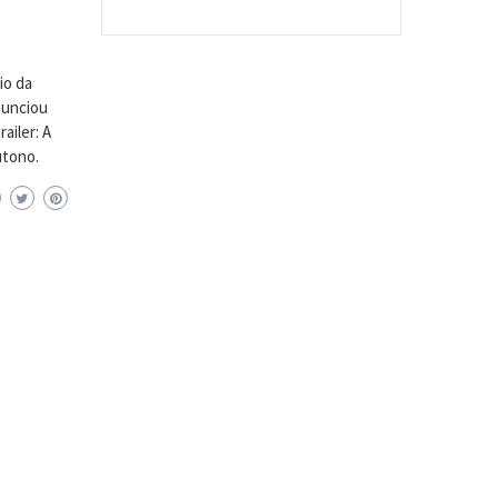
io da
anunciou
ailer: A
utono.