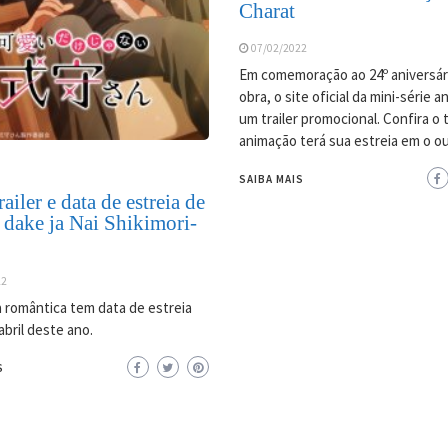
Charat
07/02/2022
Em comemoração ao 24º aniversár
obra, o site oficial da mini-série 
um trailer promocional. Confira o tr
animação terá sua estreia em o o
SAIBA MAIS
ailer e data de estreia de
 dake ja Nai Shikimori-
22
 romântica tem data de estreia
abril deste ano.
S