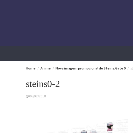
Skip
to
content
Home
Anime
Nova imagem promocional de Steins;Gate 0
s
steins0-2
06/02/2018