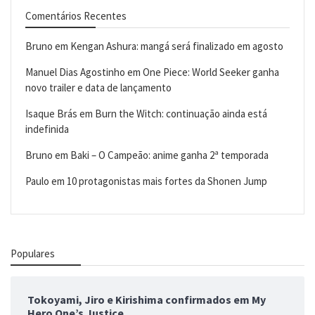
Comentários Recentes
Bruno
em
Kengan Ashura: mangá será finalizado em agosto
Manuel Dias Agostinho
em
One Piece: World Seeker ganha
novo trailer e data de lançamento
Isaque Brás
em
Burn the Witch: continuação ainda está
indefinida
Bruno
em
Baki – O Campeão: anime ganha 2ª temporada
Paulo
em
10 protagonistas mais fortes da Shonen Jump
Populares
Tokoyami, Jiro e Kirishima confirmados em My
Hero One’s Justice