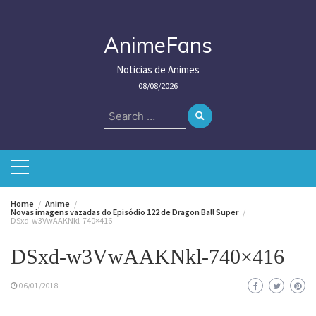
Skip
to
content
AnimeFans
Noticias de Animes
08/08/2026
Search
for:
Home
Anime
Novas imagens vazadas do Episódio 122 de Dragon Ball Super
DSxd-w3VwAAKNkl-740×416
DSxd-w3VwAAKNkl-740×416
06/01/2018