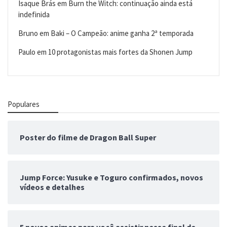
Isaque Brás
em
Burn the Witch: continuação ainda está
indefinida
Bruno
em
Baki – O Campeão: anime ganha 2ª temporada
Paulo
em
10 protagonistas mais fortes da Shonen Jump
Populares
Poster do filme de Dragon Ball Super
Jump Force: Yusuke e Toguro confirmados, novos
vídeos e detalhes
5 novos animes para você assistir nesse final de