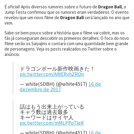
É oficial! Após diversos rumores sobre o futuro de
Dragon Ball
, a
Jump Festa confirmou que os rumores eram verdadeiros. O evento
revelou que um novo filme de
Dragon Ball
será lançado no ano que
vem.
Sabe-se bem pouco sobre a história que o filme vai cobrir, mas os
fãs já conseguiram descobrir os primeiros detalhes. O foco do novo
filme serão os Saiyajins e contará com uma quantidade bem grande
de personagens. Veja os posts realizados no Twitter sobre o
anúncio.
ドラゴンボール新作映画きた！
pic.twitter.com/AMERvhZRQn
— white(SDBH) (@white4517)
16 de
dezembro de 2017
話はもう出来上がっている
キャラ数は過去最多
キーワードはサイヤ人
pic.twitter.com/mMLPPoTleR
— white(SDBH) (@white4517)
16 de