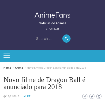
Skip
to
content
AnimeFans
Noticias de Animes
07/08/2026
Search
for:
Home
Anime
Novo filme de Dragon Ball é anunciado para 2018
Novo filme de Dragon Ball é
anunciado para 2018
17/12/2017
ANIME