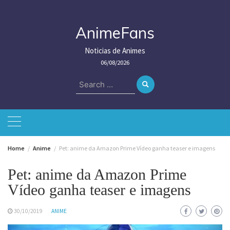
Skip
to
content
AnimeFans
Noticias de Animes
06/08/2026
Search
for:
Home
Anime
Pet: anime da Amazon Prime Vídeo ganha teaser e imagens
Pet: anime da Amazon Prime
Vídeo ganha teaser e imagens
30/10/2019
ANIME