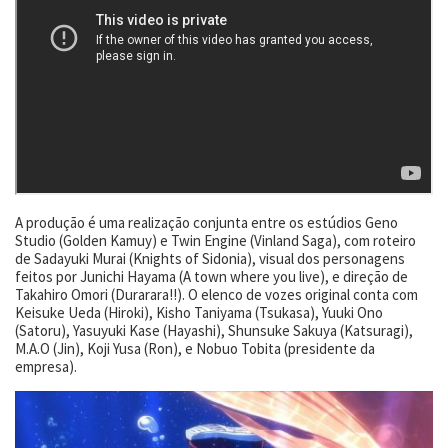
A produção é uma realização conjunta entre os estúdios Geno
Studio (Golden Kamuy) e Twin Engine (Vinland Saga), com roteiro
de Sadayuki Murai (Knights of Sidonia), visual dos personagens
feitos por Junichi Hayama (A town where you live), e direção de
Takahiro Omori (Durarara!!). O elenco de vozes original conta com
Keisuke Ueda (Hiroki), Kisho Taniyama (Tsukasa), Yuuki Ono
(Satoru), Yasuyuki Kase (Hayashi), Shunsuke Sakuya (Katsuragi),
M.A.O (Jin), Koji Yusa (Ron), e Nobuo Tobita (presidente da
empresa).