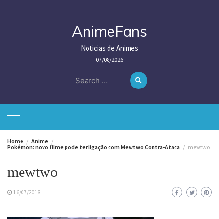
Skip
to
content
AnimeFans
Noticias de Animes
07/08/2026
Search
for:
Home
Anime
Pokémon: novo filme pode ter ligação com Mewtwo Contra-Ataca
mewtwo
mewtwo
16/07/2018