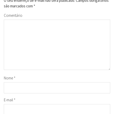
O seu endereço de e-mail não será publicado.
Campos obrigatórios
são marcados com
*
Comentário
Nome
*
E-mail
*