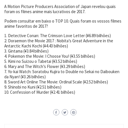
A Motion Picture Producers Association of Japan revelou quais
foram os filmes anime mais lucrativos de 2017.
Podem consultar em baixo o TOP 10. Quais foram os vossos filmes
anime favoritos de 2017?
1. Detective Conan: The Crimson Love Letter (¥6.89 bilhões)
2. Doraemon the Movie 2017 : Nobita’s Great Adventure in the
Antarctic Kachi Kochi (¥4.43 bilhões)
3. Gintama (¥3.84 bilhões)
4. Pokemon the Movie: I Choose You! (¥3.55 bilhões)
5. Kimi no Suizou o Tabetai (¥3.52 bilhões)
6. Mary and The Witch’s Flower (¥3.29 bilhões)
7. Yo-kai Watch: Soratobu Kujira to Double no Sekai no Daibouken
da Nyan! (¥3.26 bilhões)
8. Sword Art Online The Movie: Ordinal Scale (¥2.52 bilhões)
9. Shinobi no Kuni (¥2.51 bilhões)
10. Confession of Murder (¥2.41 bilhões)