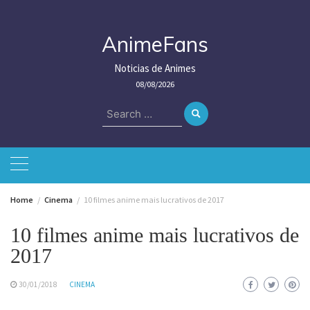
Skip
to
content
AnimeFans
Noticias de Animes
08/08/2026
Search
for:
Home
Cinema
10 filmes anime mais lucrativos de 2017
10 filmes anime mais lucrativos de
2017
30/01/2018
CINEMA