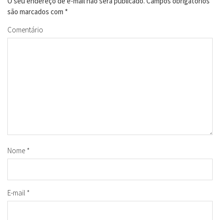
O seu endereço de e-mail não será publicado.
Campos obrigatórios
são marcados com
*
Comentário
Nome
*
E-mail
*