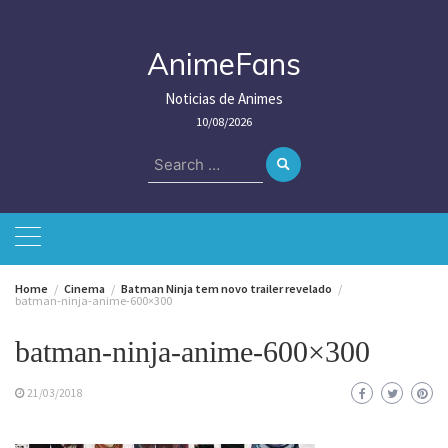
Skip
to
content
AnimeFans
Noticias de Animes
10/08/2026
Search
for:
Home
Cinema
Batman Ninja tem novo trailer revelado
batman-ninja-anime-600×300
batman-ninja-anime-600×300
21/03/2018