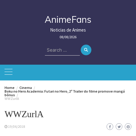
Skip
to
content
AnimeFans
Noticias de Animes
08/08/2026
Search
for:
Home
Cinema
Boku no Hero Academia: Futari no Hero, 2º Trailer do filme promove mangá
bônus
WWZurlA
WWZurlA
19/06/2018