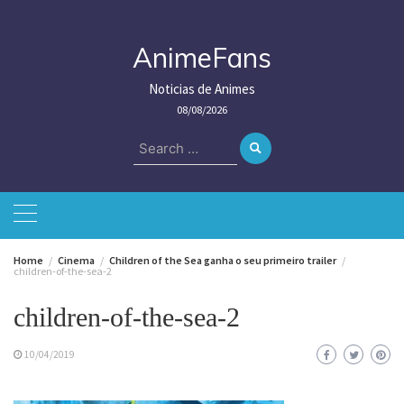
Skip
to
content
AnimeFans
Noticias de Animes
08/08/2026
Search
for:
Home
Cinema
Children of the Sea ganha o seu primeiro trailer
children-of-the-sea-2
children-of-the-sea-2
10/04/2019