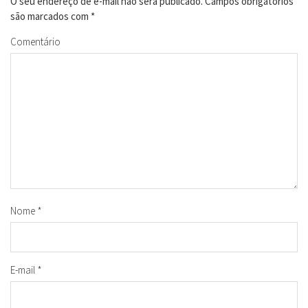
O seu endereço de e-mail não será publicado.
Campos obrigatórios
são marcados com
*
Comentário
Nome
*
E-mail
*