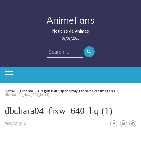
Skip
to
content
AnimeFans
Noticias de Animes
08/08/2026
Search
for:
Home
Cinema
Dragon Ball Super: Broly ganha novas imagens
dbchara04_fixw_640_hq (1)
dbchara04_fixw_640_hq (1)
09/08/2018