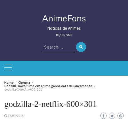
Skip
to
content
AnimeFans
Noticias de Animes
06/08/2026
Search
for:
Home
Cinema
Godzilla: novo filme em anime ganha data de lançamento
godzilla-2-netflix-600×301
godzilla-2-netflix-600×301
06/03/2018