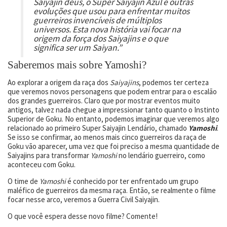
Saiyajin deus, o Super Saiyajin Azul e outras
evoluções que usou para enfrentar muitos
guerreiros invencíveis de múltiplos
universos. Esta nova história vai focar na
origem da força dos Saiyajins e o que
significa ser um Saiyan.”
Saberemos mais sobre Yamoshi?
Ao explorar a origem da raça dos
Saiyajins
, podemos ter certeza
que veremos novos personagens que podem entrar para o escalão
dos grandes guerreiros. Claro que por mostrar eventos muito
antigos, talvez nada chegue a impressionar tanto quanto o Instinto
Superior de Goku. No entanto, podemos imaginar que veremos algo
relacionado ao primeiro Super Saiyajin Lendário, chamado
Yamoshi
.
Se isso se confirmar, ao menos mais cinco guerreiros da raça de
Goku vão aparecer, uma vez que foi preciso a mesma quantidade de
Saiyajins para transformar
Yamoshi
no lendário guerreiro, como
aconteceu com Goku.
O time de
Yamoshi
é conhecido por ter enfrentado um grupo
maléfico de guerreiros da mesma raça. Então, se realmente o filme
focar nesse arco, veremos a Guerra Civil Saiyajin.
O que você espera desse novo filme? Comente!