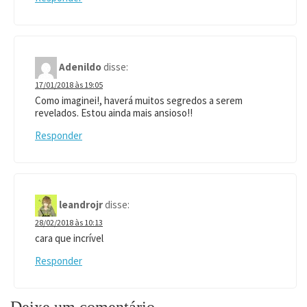
Adenildo
disse:
17/01/2018 às 19:05
Como imaginei!, haverá muitos segredos a serem
revelados. Estou ainda mais ansioso!!
Responder
leandrojr
disse:
28/02/2018 às 10:13
cara que incrível
Responder