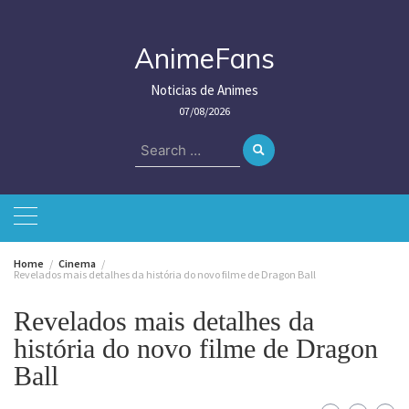
Skip
to
content
AnimeFans
Noticias de Animes
07/08/2026
Search
for:
Home
Cinema
Revelados mais detalhes da história do novo filme de Dragon Ball
Revelados mais detalhes da
história do novo filme de Dragon
Ball