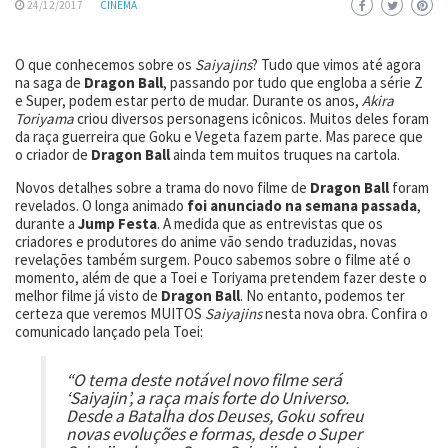
24/12/2017
CINEMA
O que conhecemos sobre os
Saiyajins
? Tudo que vimos até agora
na saga de
Dragon Ball
, passando por tudo que engloba a série Z
e Super, podem estar perto de mudar. Durante os anos,
Akira
Toriyama
criou diversos personagens icônicos. Muitos deles foram
da raça guerreira que Goku e Vegeta fazem parte. Mas parece que
o criador de
Dragon Ball
ainda tem muitos truques na cartola.
Novos detalhes sobre a trama do novo filme de
Dragon Ball
foram
revelados. O longa animado
foi anunciado na semana passada
,
durante a
Jump Festa
. A medida que as entrevistas que os
criadores e produtores do anime vão sendo traduzidas, novas
revelações também surgem. Pouco sabemos sobre o filme até o
momento, além de que a Toei e Toriyama pretendem fazer deste o
melhor filme já visto de
Dragon Ball
. No entanto, podemos ter
certeza que veremos MUITOS
Saiyajins
nesta nova obra. Confira o
comunicado lançado pela Toei:
“O tema deste notável novo filme será
‘Saiyajin’, a raça mais forte do Universo.
Desde a Batalha dos Deuses, Goku sofreu
novas evoluções e formas, desde o Super