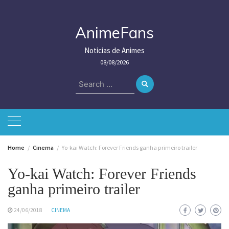
Skip
to
content
AnimeFans
Noticias de Animes
08/08/2026
Search
for:
Home
Cinema
Yo-kai Watch: Forever Friends ganha primeiro trailer
Yo-kai Watch: Forever Friends
ganha primeiro trailer
24/06/2018
CINEMA