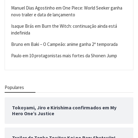
Manuel Dias Agostinho
em
One Piece: World Seeker ganha
novo trailer e data de lançamento
Isaque Brás
em
Burn the Witch: continuação ainda está
indefinida
Bruno
em
Baki – O Campeão: anime ganha 2ª temporada
Paulo
em
10 protagonistas mais fortes da Shonen Jump
Populares
Tokoyami, Jiro e Kirishima confirmados em My
Hero One’s Justice
Trailer de Tenka Touitsu Koi no Ran: Shutsujin!