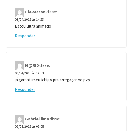
Cleverton
disse:
08/04/2018 às 14:23
Estou ultra animado
Responder
M@R!0
disse:
08/04/2018 às 14:53
já garanti meu ichigo pra arregaçar no pvp
Responder
Gabriel lima
disse:
09/06/2018 às 09:05