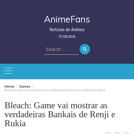
Skip
to
content
AnimeFans
Noticias de Animes
07/08/2026
Search
for:
Home
Games
Bleach: Game vai mostrar as verdadeiras Bankais de Renji e Rukia
Bleach: Game vai mostrar as
verdadeiras Bankais de Renji e
Rukia