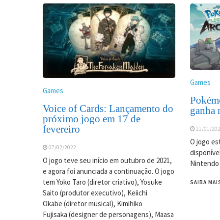
Games
Games
Pokémo
Voice of Cards: Lançamento do
ganha 
próximo jogo em 17 de
fevereiro
11/01/20
O jogo est
07/02/2022
disponíve
O jogo teve seu início em outubro de 2021,
Nintendo
e agora foi anunciada a continuação. O jogo
tem Yoko Taro (diretor criativo), Yosuke
SAIBA MAI
Saito (produtor executivo), Keiichi
Okabe (diretor musical), Kimihiko
Fujisaka (designer de personagens), Maasa