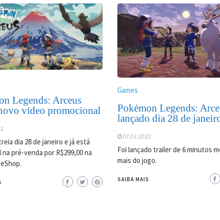
Games
n Legends: Arceus
Pokémon Legends: Arceu
novo vídeo promocional
lançado dia 28 de janeir
22
07/01/2022
reia dia 28 de janeiro e já está
Foi lançado trailer de 6 minutos 
l na pré-venda por R$299,00 na
mais do jogo.
 eShop.
SAIBA MAIS
S