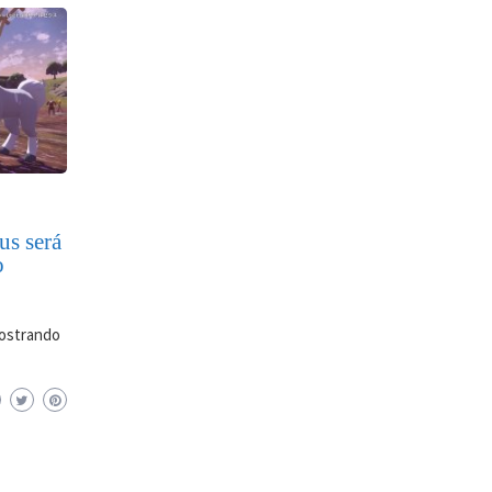
s será
o
mostrando