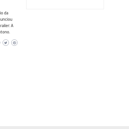
io da
anunciou
ailer: A
utono.