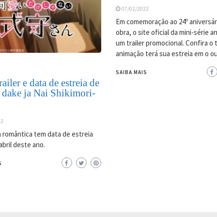
07/02/2022
Em comemoração ao 24º aniversár
obra, o site oficial da mini-série 
um trailer promocional. Confira o tr
animação terá sua estreia em o o
SAIBA MAIS
ailer e data de estreia de
 dake ja Nai Shikimori-
22
 romântica tem data de estreia
abril deste ano.
S