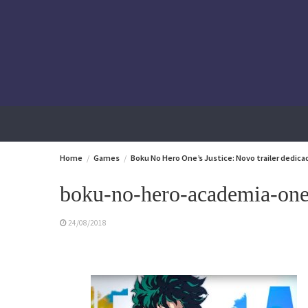
Skip
to
content
Home
Games
Boku No Hero One’s Justice: Novo trailer dedic
boku-no-hero-academia-one-
24/08/2018