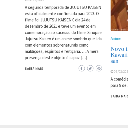
A segunda temporada de JUJUTSU KAISEN
está oficialmente confirmada para 2023. O
filme foi JUJUTSU KAISEN 0 dia 24 de
dezembro de 2021 e teve um evento em
comemoração ao sucesso do filme. Sinopse
Anime
Jujutsu Kaisen é um anime sombrio que lida
com elementos sobrenaturais como
Novo tr
maldições, espíritos e feitiçaria. … A mera
Kawaii
presença deste objeto é capaz […]
san
SAIBA MAIS
07/02/20
A comédia
para 9 de 
SAIBA MAI