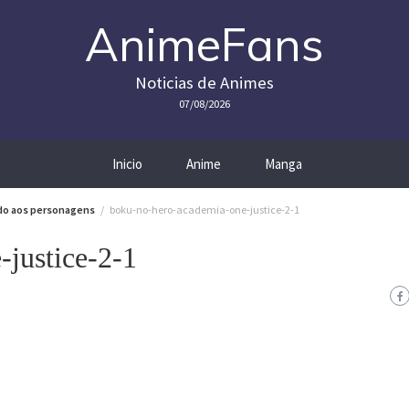
AnimeFans
Noticias de Animes
07/08/2026
Inicio
Anime
Manga
ado aos personagens
boku-no-hero-academia-one-justice-2-1
justice-2-1