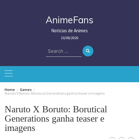
Skip
to
content
AnimeFans
Noticias de Animes
10/08/2026
Search
for:
Home
Games
Naruto X Boruto: Borutical Generations ganha teaser e imagens
Naruto X Boruto: Borutical
Generations ganha teaser e
imagens