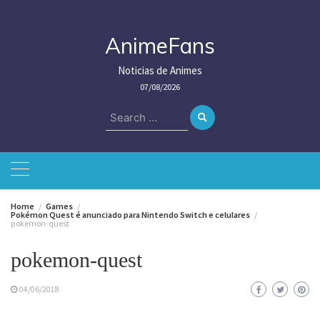
Skip
to
content
AnimeFans
Noticias de Animes
07/08/2026
Search
for:
Home
Games
Pokémon Quest é anunciado para Nintendo Switch e celulares
pokemon-quest
pokemon-quest
04/06/2018