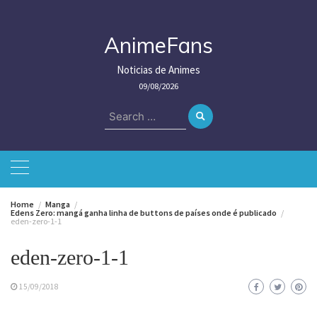
Skip
to
content
AnimeFans
Noticias de Animes
09/08/2026
Search
for:
Home
Manga
Edens Zero: mangá ganha linha de buttons de países onde é publicado
eden-zero-1-1
eden-zero-1-1
15/09/2018