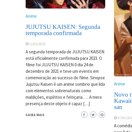
Anime
JUJUTSU KAISEN: Segunda
temporada confirmada
12/02/2022
A segunda temporada de JUJUTSU KAISEN
está oficialmente confirmada para 2023. O
filme foi JUJUTSU KAISEN 0 dia 24 de
dezembro de 2021 e teve um evento em
comemoração ao sucesso do filme. Sinopse
Anime
Jujutsu Kaisen é um anime sombrio que lida
com elementos sobrenaturais como
Novo tr
maldições, espíritos e feitiçaria. … A mera
Kawaii
presença deste objeto é capaz […]
san
SAIBA MAIS
07/02/20
A comédia