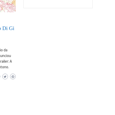
o Di Gi
io da
anunciou
ailer: A
utono.