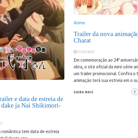
Anime
Trailer da nova animaçã
Charat
07/02/2022
Em comemoração ao 24º aniversár
obra, o site oficial da mini-série 
um trailer promocional. Confira o tr
animação terá sua estreia em o o
SAIBA MAIS
ailer e data de estreia de
 dake ja Nai Shikimori-
22
 romântica tem data de estreia