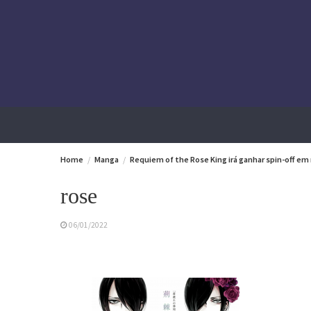
Skip
to
content
Home
Manga
Requiem of the Rose King irá ganhar spin-off e
rose
06/01/2022