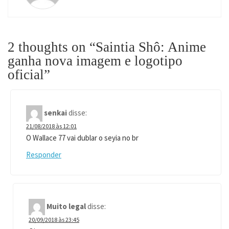
2 thoughts on “
Saintia Shô: Anime
ganha nova imagem e logotipo
oficial
”
senkai
disse:
21/08/2018 às 12:01
O Wallace 77 vai dublar o seyia no br
Responder
Muito legal
disse:
20/09/2018 às 23:45