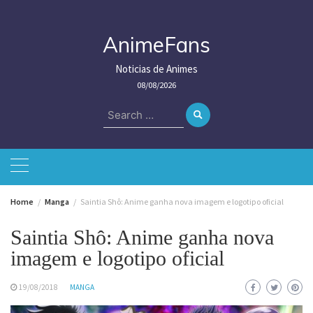
Skip
to
content
AnimeFans
Noticias de Animes
08/08/2026
Search
for:
Home
Manga
Saintia Shô: Anime ganha nova imagem e logotipo oficial
Saintia Shô: Anime ganha nova
imagem e logotipo oficial
19/08/2018
MANGA