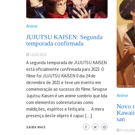
Anime
JUJUTSU KAISEN: Segunda
temporada confirmada
12/02/2022
A segunda temporada de JUJUTSU KAISEN
está oficialmente confirmada para 2023. O
filme foi JUJUTSU KAISEN 0 dia 24 de
dezembro de 2021 e teve um evento em
comemoração ao sucesso do filme. Sinopse
Anime
Jujutsu Kaisen é um anime sombrio que lida
com elementos sobrenaturais como
Novo tr
maldições, espíritos e feitiçaria. … A mera
Kawaii
presença deste objeto é capaz […]
san
SAIBA MAIS
07/02/20