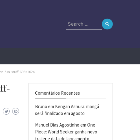
Search
for:
n-fun-stuff-696×1024
ff-
Comentários Recentes
Bruno
em
Kengan Ashura: mangá
será finalizado em agosto
Manuel Dias Agostinho
em
One
Piece: World Seeker ganha novo
trailer e data de lançamento