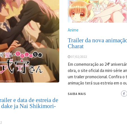
Anime
Trailer da nova animaçã
Charat
07/02/2022
Em comemoração ao 24º aniversár
obra, o site oficial da mini-série 
um trailer promocional. Confira o tr
animação terá sua estreia em o o
SAIBA MAIS
ailer e data de estreia de
 dake ja Nai Shikimori-
22