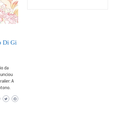
o Di Gi
io da
anunciou
ailer: A
utono.