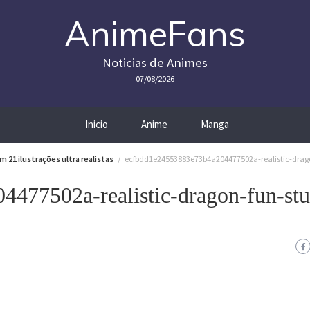
AnimeFans
Noticias de Animes
07/08/2026
Inicio
Anime
Manga
 21 ilustrações ultra realistas
ecfbdd1e24553883e73b4a204477502a-realistic-drago
477502a-realistic-dragon-fun-stu