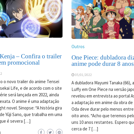
Outros
Kenja – Confira o trailer
One Piece: dubladora di
em promocional
anime pode durar 8 anos
22
05/01/2022
do o novo trailer do anime Tensei
A dubladora Mayumi Tanaka (66), 
sekai Life, e de acordo com o site
Luffy em One Piece na versão jap
 série será lançada em 2022, ainda
revelou em entrevista ao portal A
exata. O anime é uma adaptação
a adaptação em anime da obra de E
ight novel. Sinopse: “A história gira
Oda deve durar pelo menos entre
de Yūji Sano, que trabalha em uma
oito anos. “Acho que teremos pe
que é severa […]
uns 10 anos restantes. Espero q
cerca de 7 […]
S