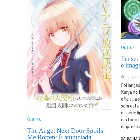
Outros
Tensei 
e imag
06/01/20
Foi lança
Kenja no I
oficial, a
sem data 
da série l
Outros
em torno 
empresa 
The Angel Next Door Spoils
Me Rotten: É anunciada
SAIBA MAI