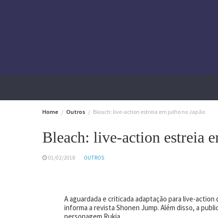
Skip
to
content
Home
Outros
Bleach: live-action estreia em julho no Japão
Bleach: live-action estreia 
01/02/2018
OUTROS
A aguardada e criticada adaptação para live-action
informa a revista Shonen Jump. Além disso, a public
personagem Rukia.