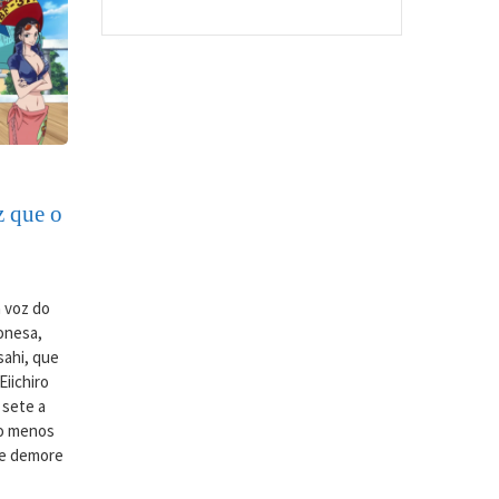
z que o
a voz do
onesa,
sahi, que
iichiro
 sete a
lo menos
ue demore