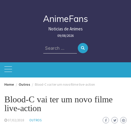
Skip
to
content
AnimeFans
Noticias de Animes
09/08/2026
Search
for:
Home
Outros
Blood-C vai ter um novo filme live-action
Blood-C vai ter um novo filme
live-action
07/02/2018
OUTROS