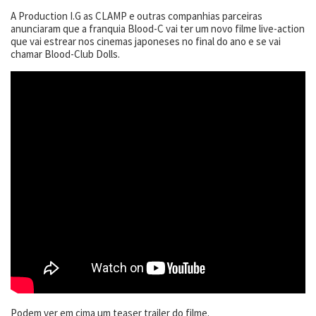
A Production I.G as CLAMP e outras companhias parceiras
anunciaram que a franquia Blood-C vai ter um novo filme live-action
que vai estrear nos cinemas japoneses no final do ano e se vai
chamar Blood-Club Dolls.
Podem ver em cima um teaser trailer do filme.