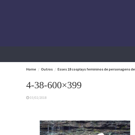
Skip
to
content
Home
Outros
Esses 18 cosplays femininos de personagens de 
4-38-600×399
03/02/2018