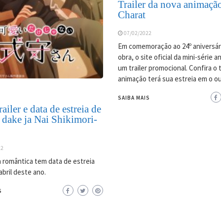
Trailer da nova animaçã
Charat
07/02/2022
Em comemoração ao 24º aniversár
obra, o site oficial da mini-série 
um trailer promocional. Confira o tr
animação terá sua estreia em o o
SAIBA MAIS
ailer e data de estreia de
 dake ja Nai Shikimori-
22
 romântica tem data de estreia
abril deste ano.
S