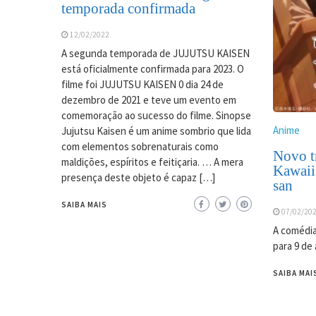
temporada confirmada
12/02/2022
A segunda temporada de JUJUTSU KAISEN
está oficialmente confirmada para 2023. O
filme foi JUJUTSU KAISEN 0 dia 24 de
dezembro de 2021 e teve um evento em
comemoração ao sucesso do filme. Sinopse
Anime
Jujutsu Kaisen é um anime sombrio que lida
com elementos sobrenaturais como
Novo tr
maldições, espíritos e feitiçaria. … A mera
Kawaii
presença deste objeto é capaz […]
san
SAIBA MAIS
07/02/20
A comédia
para 9 de 
SAIBA MAI