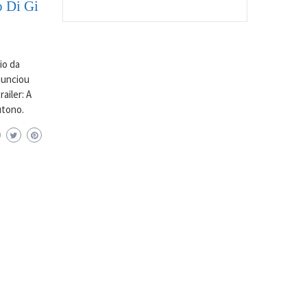
o Di Gi
io da
anunciou
ailer: A
utono.