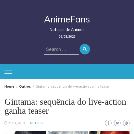
Skip
to
content
AnimeFans
Noticias de Animes
08/08/2026
Search
for:
Home
Outros
Gintama: sequência do live-action ganha teaser
Gintama: sequência do live-action
ganha teaser
25/04/2018
OUTROS