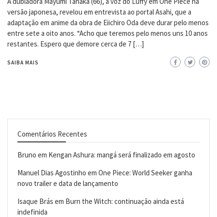
A dubladora Mayumi Tanaka (66), a voz do Luffy em One Piece na
versão japonesa, revelou em entrevista ao portal Asahi, que a
adaptação em anime da obra de Eiichiro Oda deve durar pelo menos
entre sete a oito anos. “Acho que teremos pelo menos uns 10 anos
restantes. Espero que demore cerca de 7 […]
SAIBA MAIS
Comentários Recentes
Bruno
em
Kengan Ashura: mangá será finalizado em agosto
Manuel Dias Agostinho
em
One Piece: World Seeker ganha
novo trailer e data de lançamento
Isaque Brás
em
Burn the Witch: continuação ainda está
indefinida