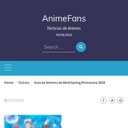
Skip
to
content
AnimeFans
Noticias de Animes
09/08/2026
Search
for:
Home
Outros
Guia de Animes de Abril/Spring/Primavera 2018
27/03/2018