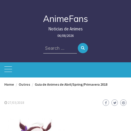
Skip
to
content
AnimeFans
Noticias de Animes
06/08/2026
Search
for:
Home
Outros
Guia de Animes de Abril/Spring/Primavera 2018
27/03/2018