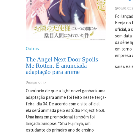
06/01/20
Foi lança
Kenja no I
oficial, a
sem data 
da série l
Outros
em torno 
empresa 
The Angel Next Door Spoils
Me Rotten: É anunciada
SAIBA MAI
adaptação para anime
06/01/2022
O anúncio de que a light novel ganhará uma
adaptação para anime foi feito neste terça-
feira, dia 04. De acordo com o site oficial,
ela será animada pelo estúdio Project No.9.
Uma imagem promocional também foi
lançada: Sinopse: “Shu Fujimiya, um
estudante do primeiro ano do ensino