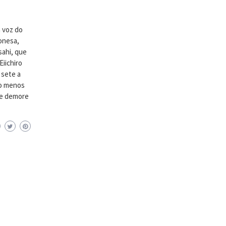
a voz do
onesa,
sahi, que
iichiro
 sete a
lo menos
ue demore