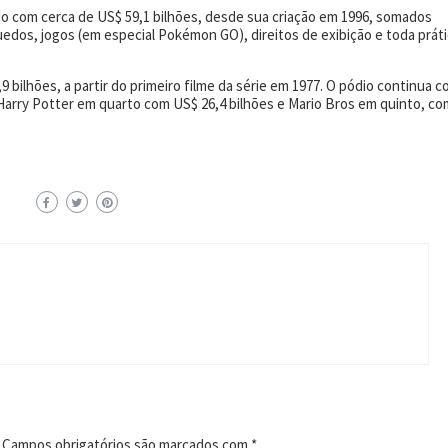
do com cerca de US$ 59,1 bilhões, desde sua criação em 1996, somados
edos, jogos (em especial Pokémon GO), direitos de exibição e toda prát
 bilhões, a partir do primeiro filme da série em 1977. O pódio continua 
 Harry Potter em quarto com US$ 26,4 bilhões e Mario Bros em quinto, co
Campos obrigatórios são marcados com
*