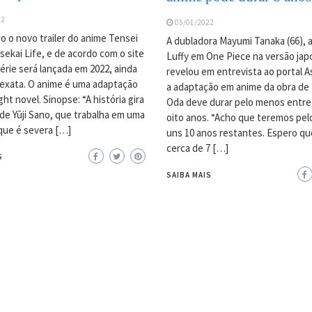
22
05/01/2022
do o novo trailer do anime Tensei
A dubladora Mayumi Tanaka (66), 
sekai Life, e de acordo com o site
Luffy em One Piece na versão jap
 série será lançada em 2022, ainda
revelou em entrevista ao portal A
exata. O anime é uma adaptação
a adaptação em anime da obra de E
ight novel. Sinopse: “A história gira
Oda deve durar pelo menos entre
de Yūji Sano, que trabalha em uma
oito anos. “Acho que teremos pe
que é severa […]
uns 10 anos restantes. Espero q
cerca de 7 […]
S
SAIBA MAIS