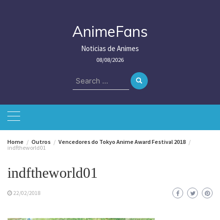
Skip
to
content
AnimeFans
Noticias de Animes
08/08/2026
Search
for:
Home
Outros
Vencedores do Tokyo Anime Award Festival 2018
indftheworld01
indftheworld01
22/02/2018