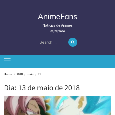
Skip
to
content
AnimeFans
Noticias de Animes
06/08/2026
Search
for:
Home
2018
maio
13
Dia:
13 de maio de 2018