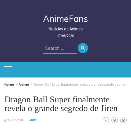
Skip
to
content
AnimeFans
Noticias de Animes
07/08/2026
Search
for:
Home
Anime
Dragon Ball Super finalmente revela o grande segredo de Jiren
Dragon Ball Super finalmente
revela o grande segredo de Jiren
12/02/2018
ANIME