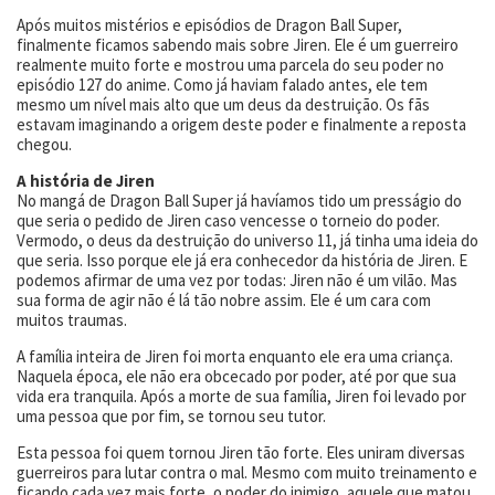
Após muitos mistérios e episódios de Dragon Ball Super,
finalmente ficamos sabendo mais sobre Jiren. Ele é um guerreiro
realmente muito forte e mostrou uma parcela do seu poder no
episódio 127 do anime. Como já haviam falado antes, ele tem
mesmo um nível mais alto que um deus da destruição. Os fãs
estavam imaginando a origem deste poder e finalmente a reposta
chegou.
A história de Jiren
No mangá de Dragon Ball Super já havíamos tido um presságio do
que seria o pedido de Jiren caso vencesse o torneio do poder.
Vermodo, o deus da destruição do universo 11, já tinha uma ideia do
que seria. Isso porque ele já era conhecedor da história de Jiren. E
podemos afirmar de uma vez por todas: Jiren não é um vilão. Mas
sua forma de agir não é lá tão nobre assim. Ele é um cara com
muitos traumas.
A família inteira de Jiren foi morta enquanto ele era uma criança.
Naquela época, ele não era obcecado por poder, até por que sua
vida era tranquila. Após a morte de sua família, Jiren foi levado por
uma pessoa que por fim, se tornou seu tutor.
Esta pessoa foi quem tornou Jiren tão forte. Eles uniram diversas
guerreiros para lutar contra o mal. Mesmo com muito treinamento e
ficando cada vez mais forte, o poder do inimigo, aquele que matou