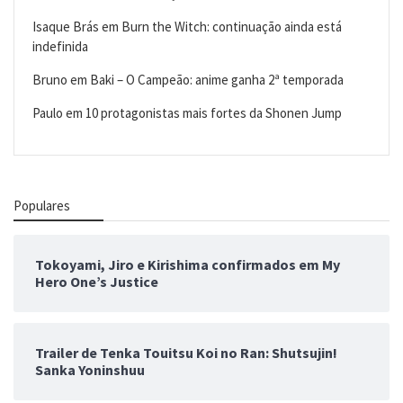
Isaque Brás
em
Burn the Witch: continuação ainda está
indefinida
Bruno
em
Baki – O Campeão: anime ganha 2ª temporada
Paulo
em
10 protagonistas mais fortes da Shonen Jump
Populares
Tokoyami, Jiro e Kirishima confirmados em My
Hero One’s Justice
Trailer de Tenka Touitsu Koi no Ran: Shutsujin!
Sanka Yoninshuu