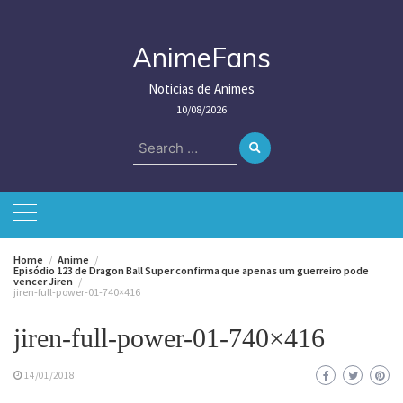
Skip
to
content
AnimeFans
Noticias de Animes
10/08/2026
Search
for:
Home
Anime
Episódio 123 de Dragon Ball Super confirma que apenas um guerreiro pode
vencer Jiren
jiren-full-power-01-740×416
jiren-full-power-01-740×416
14/01/2018