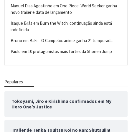
Manuel Dias Agostinho
em
One Piece: World Seeker ganha
novo trailer e data de lançamento
Isaque Brás
em
Burn the Witch: continuação ainda está
indefinida
Bruno
em
Baki – O Campeão: anime ganha 2ª temporada
Paulo
em
10 protagonistas mais fortes da Shonen Jump
Populares
Tokoyami, Jiro e Kirishima confirmados em My
Hero One’s Justice
Trailer de Tenka Touitsu Koi no Ran: Shutsujin!