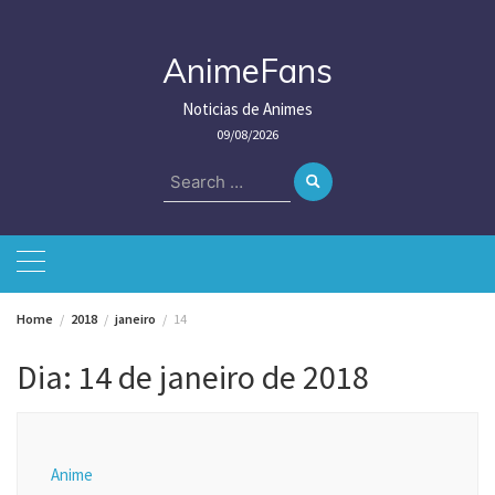
Skip
to
content
AnimeFans
Noticias de Animes
09/08/2026
Search
for:
Home
2018
janeiro
14
Dia:
14 de janeiro de 2018
Anime