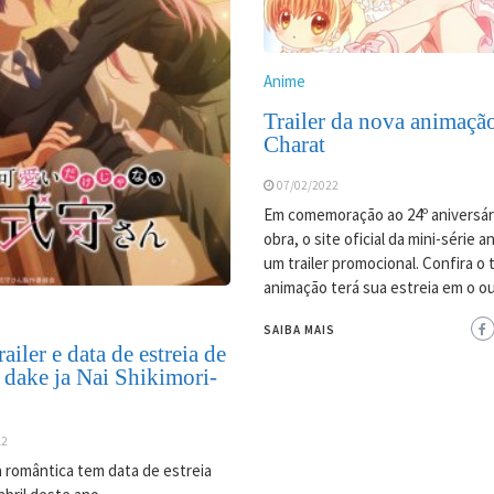
Anime
Trailer da nova animaçã
Charat
07/02/2022
Em comemoração ao 24º aniversár
obra, o site oficial da mini-série 
um trailer promocional. Confira o tr
animação terá sua estreia em o o
SAIBA MAIS
ailer e data de estreia de
 dake ja Nai Shikimori-
22
 romântica tem data de estreia