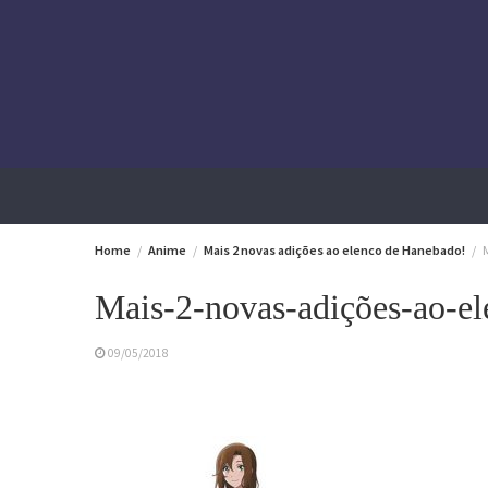
Skip
to
content
Home
Anime
Mais 2 novas adições ao elenco de Hanebado!
Mais-2-novas-adições-ao-e
09/05/2018