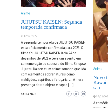
Anime
JUJUTSU KAISEN: Segunda
temporada confirmada
12/02/2022
A segunda temporada de JUJUTSU KAISEN
está oficialmente confirmada para 2023. O
filme foi JUJUTSU KAISEN 0 dia 24 de
dezembro de 2021 e teve um evento em
comemoração ao sucesso do filme. Sinopse
Anime
Jujutsu Kaisen é um anime sombrio que lida
com elementos sobrenaturais como
Novo tr
maldições, espíritos e feitiçaria. … A mera
Kawaii
presença deste objeto é capaz […]
san
SAIBA MAIS
07/02/20
A comédia