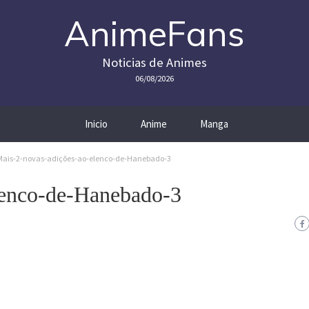
AnimeFans
Noticias de Animes
06/08/2026
Inicio
Anime
Manga
Mais-2-novas-adições-ao-elenco-de-Hanebado-3
lenco-de-Hanebado-3