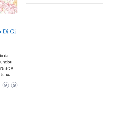
o Di Gi
io da
anunciou
ailer: A
utono.