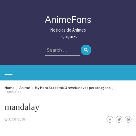
Skip
to
content
AnimeFans
Noticias de Animes
09/08/2026
Search
for:
Home
Anime
My Hero Academia 3 revela novos personagens
mandalay
mandalay
31/01/2018