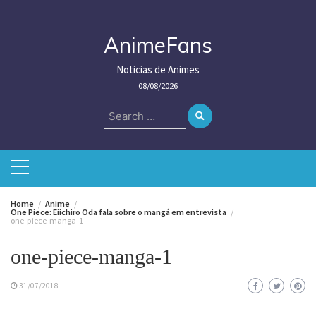
Skip
to
content
AnimeFans
Noticias de Animes
08/08/2026
Search
for:
Home
Anime
One Piece: Eiichiro Oda fala sobre o mangá em entrevista
one-piece-manga-1
one-piece-manga-1
31/07/2018