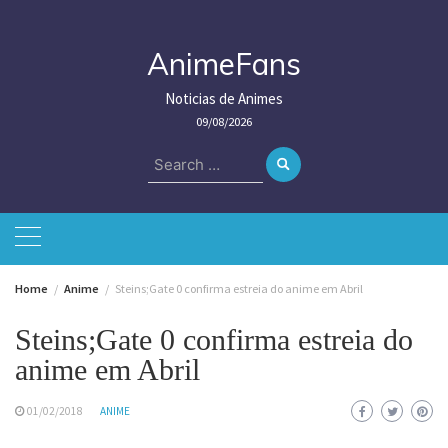
Skip
to
content
AnimeFans
Noticias de Animes
09/08/2026
Search
for:
Home
Anime
Steins;Gate 0 confirma estreia do anime em Abril
Steins;Gate 0 confirma estreia do
anime em Abril
01/02/2018
ANIME