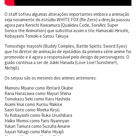
O staff sofreu algumas alterações importantes embora a animação
seja novamente do estúdio WHITE FOX (Re:Zero) a direção passou
agora para Kenichi Kawamura (Qualidea Code, SoniAni: Super
Sonico the Animation) que substitui assim o trio Hamasaki Hiroshi,
Kobayashi Tomoki e Satou Takuya.
Tomoshige Inayoshi (Buddy Complex, Battle Spirits: Sword Eyes)
que foi diretor de animação de episódios da primeira série anime foi
promovido e é agora o responsável pelo design de personagens. O
guião continua a ser de Jukki Hanada (Love Live! Sunshine!!,
Nichijō).
Os seiyuu são os mesmos dos animes anteriores:
Mamoru Miyano como Rintarō Okabe
Kana Hanazawa como Mayuri Shiina
Tomokazu Seki como Itaru Hashida
Asami Imai como Kurisu Makise
Saori Goto como Moeka Kiryū
Yu Kobayashi como Ruka Urushibara
Halko Momoi como Faris Nyannyan
Yukari Tamura como Suzuha Amane
Sayuri Yahagi como Maho Hiyajō