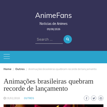
Skip
to
content
AnimeFans
Noticias de Animes
09/08/2026
Search
for:
Home
Outros
Animações brasileiras quebram recorde de lançamento
Animações brasileiras quebram
recorde de lançamento
19/02/2018
OUTROS