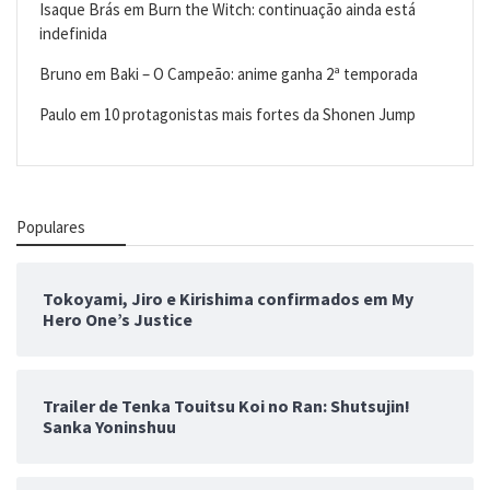
Isaque Brás
em
Burn the Witch: continuação ainda está
indefinida
Bruno
em
Baki – O Campeão: anime ganha 2ª temporada
Paulo
em
10 protagonistas mais fortes da Shonen Jump
Populares
Tokoyami, Jiro e Kirishima confirmados em My
Hero One’s Justice
Trailer de Tenka Touitsu Koi no Ran: Shutsujin!
Sanka Yoninshuu