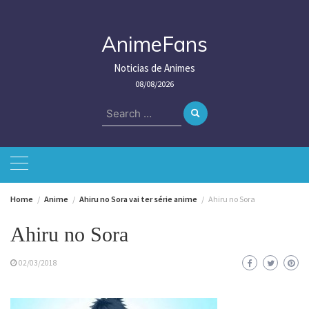
Skip
to
content
AnimeFans
Noticias de Animes
08/08/2026
Search
for:
Home
Anime
Ahiru no Sora vai ter série anime
Ahiru no Sora
Ahiru no Sora
02/03/2018