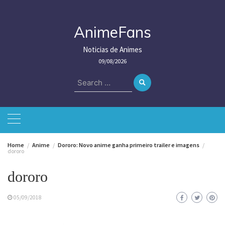
Skip
to
content
AnimeFans
Noticias de Animes
09/08/2026
Search
for:
Home
Anime
Dororo: Novo anime ganha primeiro trailer e imagens
dororo
dororo
05/09/2018