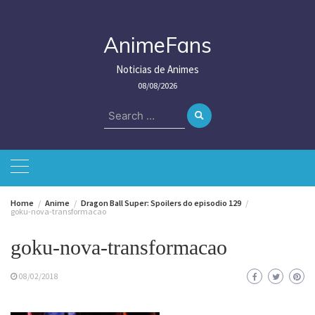
Skip
to
content
AnimeFans
Noticias de Animes
08/08/2026
Search
for:
Home
Anime
Dragon Ball Super: Spoilers do episodio 129
goku-nova-transformacao
goku-nova-transformacao
08/02/2018