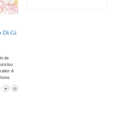
o Di Gi
io da
anunciou
ailer: A
utono.