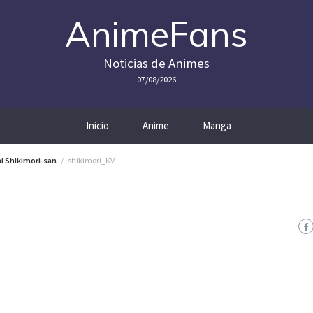
AnimeFans
Noticias de Animes
07/08/2026
Inicio
Anime
Manga
ai Shikimori-san
shikimori_KV