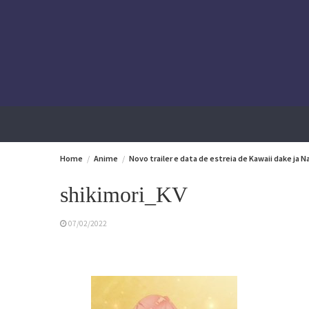
Skip
to
content
Home
Anime
Novo trailer e data de estreia de Kawaii dake ja N
shikimori_KV
07/02/2022