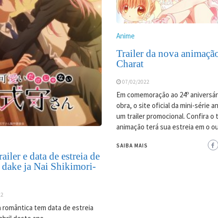
Anime
Trailer da nova animaçã
Charat
07/02/2022
Em comemoração ao 24º aniversár
obra, o site oficial da mini-série 
um trailer promocional. Confira o tr
animação terá sua estreia em o o
SAIBA MAIS
ailer e data de estreia de
 dake ja Nai Shikimori-
22
 romântica tem data de estreia