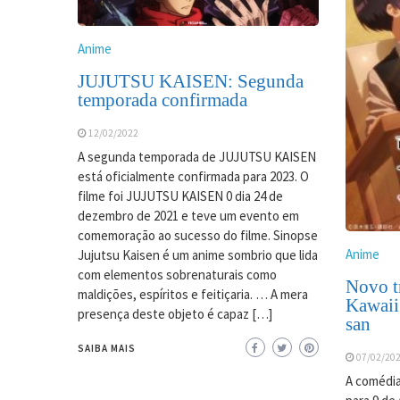
Anime
JUJUTSU KAISEN: Segunda
temporada confirmada
12/02/2022
A segunda temporada de JUJUTSU KAISEN
está oficialmente confirmada para 2023. O
filme foi JUJUTSU KAISEN 0 dia 24 de
dezembro de 2021 e teve um evento em
comemoração ao sucesso do filme. Sinopse
Anime
Jujutsu Kaisen é um anime sombrio que lida
com elementos sobrenaturais como
Novo tr
maldições, espíritos e feitiçaria. … A mera
Kawaii
presença deste objeto é capaz […]
san
SAIBA MAIS
07/02/20
A comédia