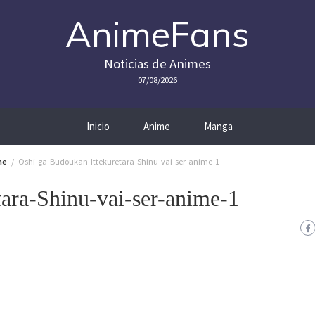
AnimeFans
Noticias de Animes
07/08/2026
Inicio
Anime
Manga
me
Oshi-ga-Budoukan-Ittekuretara-Shinu-vai-ser-anime-1
ara-Shinu-vai-ser-anime-1