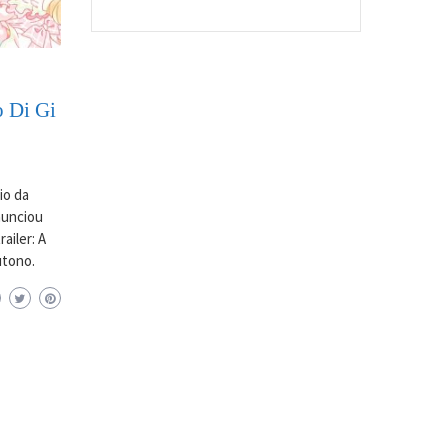
o Di Gi
io da
anunciou
ailer: A
utono.