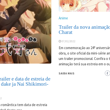
Anime
Trailer da nova animaçã
Charat
07/02/2022
Em comemoração ao 24º aniversár
obra, o site oficial da mini-série 
um trailer promocional. Confira o tr
animação terá sua estreia em o o
SAIBA MAIS
ailer e data de estreia de
 dake ja Nai Shikimori-
22
 romântica tem data de estreia