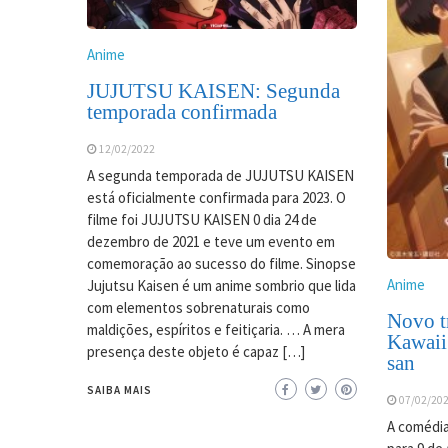
Anime
JUJUTSU KAISEN: Segunda
temporada confirmada
12/02/2022
A segunda temporada de JUJUTSU KAISEN
está oficialmente confirmada para 2023. O
filme foi JUJUTSU KAISEN 0 dia 24 de
dezembro de 2021 e teve um evento em
comemoração ao sucesso do filme. Sinopse
Anime
Jujutsu Kaisen é um anime sombrio que lida
com elementos sobrenaturais como
Novo tr
maldições, espíritos e feitiçaria. … A mera
Kawaii
presença deste objeto é capaz […]
san
SAIBA MAIS
07/02/20
A comédia