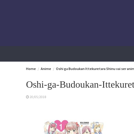
Skip
to
content
Home
Anime
Oshi ga Budoukan Ittekuretara Shinu vai ser ani
Oshi-ga-Budoukan-Ittekuret
20/05/2018