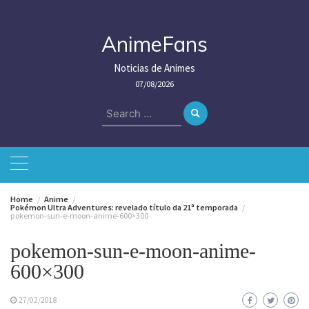
Skip
to
content
AnimeFans
Noticias de Animes
07/08/2026
Search
for:
Home
Anime
Pokémon Ultra Adventures: revelado título da 21ª temporada
pokemon-sun-e-moon-anime-600×300
pokemon-sun-e-moon-anime-
600×300
27/02/2018